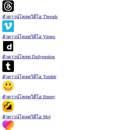
ตัวดาวน์โหลดวิดีโอ Threads
ตัวดาวน์โหลดวิดีโอ Vimeo
ตัวดาวน์โหลด Dailymotion
ตัวดาวน์โหลดวิดีโอ Tumblr
ตัวดาวน์โหลดวิดีโอ Ifunny
ตัวดาวน์โหลดวิดีโอ Moj