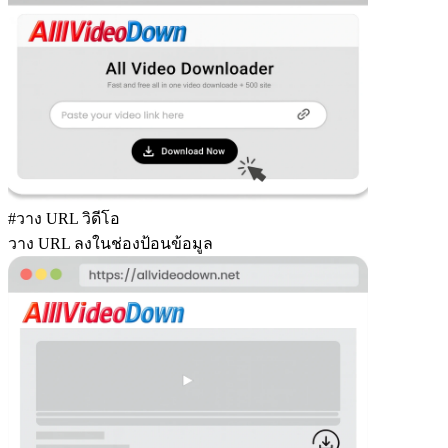
#วาง URL วิดีโอ
วาง URL ลงในช่องป้อนข้อมูล