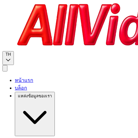
TH
หน้าแรก
บล็อก
แหล่งข้อมูลของเรา