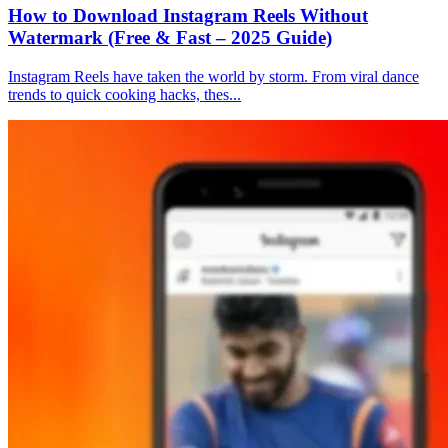
How to Download Instagram Reels Without
Watermark (Free & Fast – 2025 Guide)
Instagram Reels have taken the world by storm. From viral dance
trends to quick cooking hacks, thes...