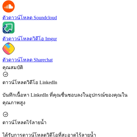
ตัวดาวน์โหลด Soundcloud
ตัวดาวน์โหลดวิดีโอ Imgur
ตัวดาวน์โหลด Sharechat
คุณสมบัติ
ดาวน์โหลดวิดีโอ LinkedIn
บันทึกเนื้อหา LinkedIn ที่คุณชื่นชอบลงในอุปกรณ์ของคุณใน
คุณภาพสูง
ดาวน์โหลดไร้ลายน้ำ
ได้รับการดาวน์โหลดวิดีโอที่สะอาดไร้ลายน้ำ