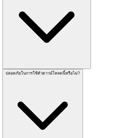
ปลอดภัยในการใช้ตัวดาวน์โหลดนี้หรือไม่?