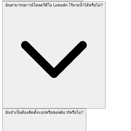
ฉันสามารถดาวน์โหลดวิดีโอ LinkedIn ไร้ลายน้ำได้หรือไม่?
ฉันจำเป็นต้องติดตั้งแอปหรือซอฟต์แวร์หรือไม่?