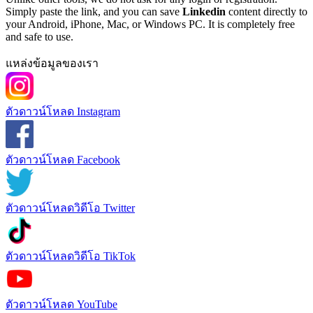
Simply paste the link, and you can save
Linkedin
content directly to
your Android, iPhone, Mac, or Windows PC. It is completely free
and safe to use.
แหล่งข้อมูลของเรา
ตัวดาวน์โหลด Instagram
ตัวดาวน์โหลด Facebook
ตัวดาวน์โหลดวิดีโอ Twitter
ตัวดาวน์โหลดวิดีโอ TikTok
ตัวดาวน์โหลด YouTube