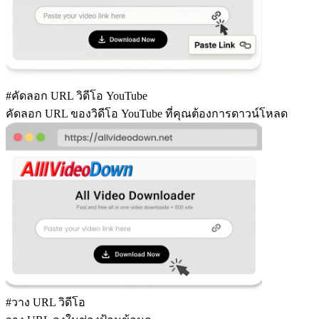
#คัดลอก URL วิดีโอ YouTube
คัดลอก URL ของวิดีโอ YouTube ที่คุณต้องการดาวน์โหลด
#วาง URL วิดีโอ