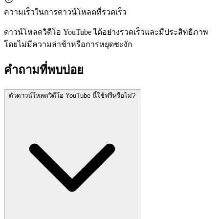
ความเร็วในการดาวน์โหลดที่รวดเร็ว
ดาวน์โหลดวิดีโอ YouTube ได้อย่างรวดเร็วและมีประสิทธิภาพ
โดยไม่มีความล่าช้าหรือการหยุดชะงัก
คำถามที่พบบ่อย
ตัวดาวน์โหลดวิดีโอ YouTube นี้ใช้ฟรีหรือไม่?