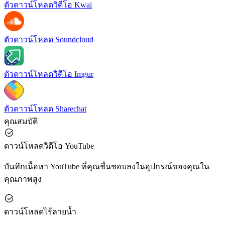
ตัวดาวน์โหลดวิดีโอ Kwai
ตัวดาวน์โหลด Soundcloud
ตัวดาวน์โหลดวิดีโอ Imgur
ตัวดาวน์โหลด Sharechat
คุณสมบัติ
ดาวน์โหลดวิดีโอ YouTube
บันทึกเนื้อหา YouTube ที่คุณชื่นชอบลงในอุปกรณ์ของคุณใน
คุณภาพสูง
ดาวน์โหลดไร้ลายน้ำ