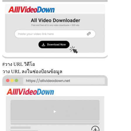
#วาง URL วิดีโอ
วาง URL ลงในช่องป้อนข้อมูล