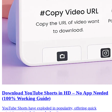
Download YouTube Shorts in HD – No App Needed
(100% Working Guide)
YouTube Shorts have exploded in popularity, offering quick