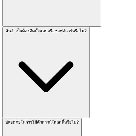
ฉันจำเป็นต้องติดตั้งแอปหรือซอฟต์แวร์หรือไม่?
ปลอดภัยในการใช้ตัวดาวน์โหลดนี้หรือไม่?