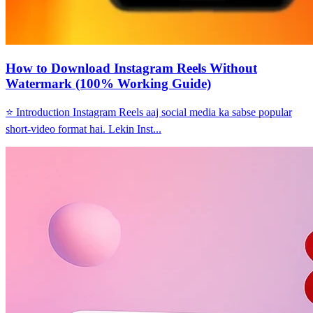
How to Download Instagram Reels Without
Watermark (100% Working Guide)
⭐ Introduction Instagram Reels aaj social media ka sabse popular
short-video format hai. Lekin Inst...