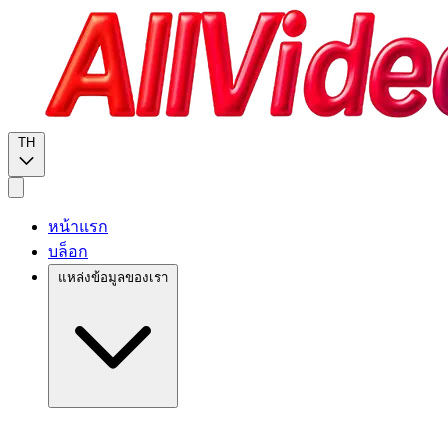
TH
หน้าแรก
บล็อก
แหล่งข้อมูลของเรา