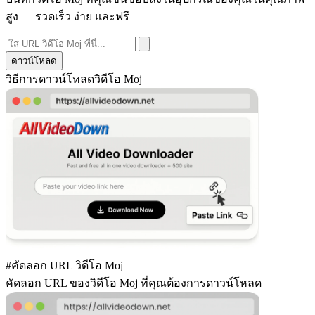
สูง — รวดเร็ว ง่าย และฟรี
ดาวน์โหลด
วิธีการดาวน์โหลดวิดีโอ Moj
#คัดลอก URL วิดีโอ Moj
คัดลอก URL ของวิดีโอ Moj ที่คุณต้องการดาวน์โหลด