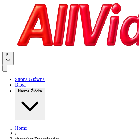
PL
Strona Główna
Blogi
Nasze Źródła
Home
/