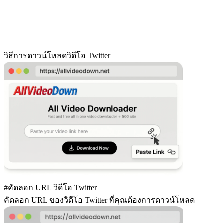
วิธีการดาวน์โหลดวิดีโอ Twitter
#คัดลอก URL วิดีโอ Twitter
คัดลอก URL ของวิดีโอ Twitter ที่คุณต้องการดาวน์โหลด