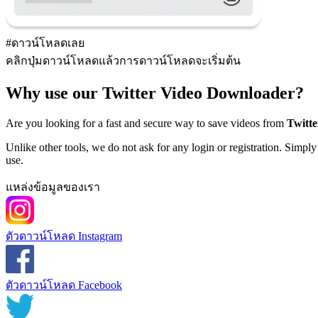
#ดาวน์โหลดเลย
คลิกปุ่มดาวน์โหลดแล้วการดาวน์โหลดจะเริ่มต้น
Why use our Twitter Video Downloader?
Are you looking for a fast and secure way to save videos from
Twitte
Unlike other tools, we do not ask for any login or registration. Simpl
use.
แหล่งข้อมูลของเรา
ตัวดาวน์โหลด Instagram
ตัวดาวน์โหลด Facebook