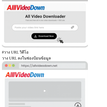
#วาง URL วิดีโอ
วาง URL ลงในช่องป้อนข้อมูล