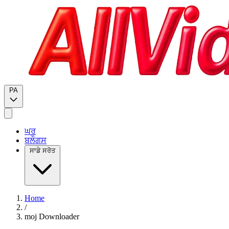
PA
ਘਰ
ਬਲੌਗਸ
ਸਾਡੇ ਸਰੋਤ
Home
/
moj Downloader