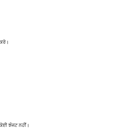
 ਕਰੋ।
ਕੋਈ ਝੰਜਟ ਨਹੀਂ।