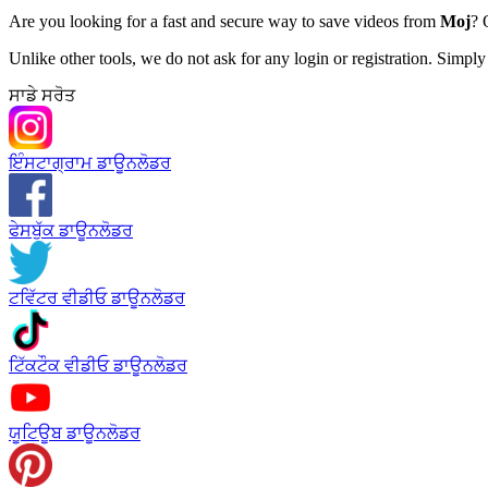
Are you looking for a fast and secure way to save videos from
Moj
? 
Unlike other tools, we do not ask for any login or registration. Simpl
ਸਾਡੇ ਸਰੋਤ
ਇੰਸਟਾਗ੍ਰਾਮ ਡਾਊਨਲੋਡਰ
ਫੇਸਬੁੱਕ ਡਾਊਨਲੋਡਰ
ਟਵਿੱਟਰ ਵੀਡੀਓ ਡਾਊਨਲੋਡਰ
ਟਿੱਕਟੌਕ ਵੀਡੀਓ ਡਾਊਨਲੋਡਰ
ਯੂਟਿਊਬ ਡਾਊਨਲੋਡਰ