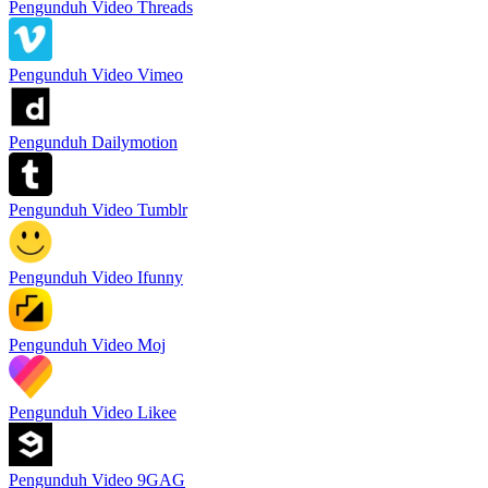
Pengunduh Video Threads
Pengunduh Video Vimeo
Pengunduh Dailymotion
Pengunduh Video Tumblr
Pengunduh Video Ifunny
Pengunduh Video Moj
Pengunduh Video Likee
Pengunduh Video 9GAG