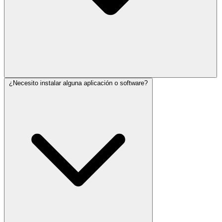
¿Necesito instalar alguna aplicación o software?