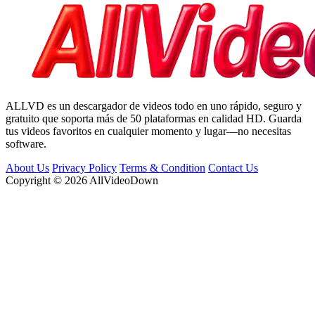
ALLVD es un descargador de videos todo en uno rápido, seguro y
gratuito que soporta más de 50 plataformas en calidad HD. Guarda
tus videos favoritos en cualquier momento y lugar—no necesitas
software.
About Us
Privacy Policy
Terms & Condition
Contact Us
Copyright © 2026 AllVideoDown