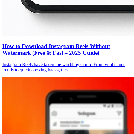
How to Download Instagram Reels Without
Watermark (Free & Fast – 2025 Guide)
Instagram Reels have taken the world by storm. From viral dance
trends to quick cooking hacks, thes...