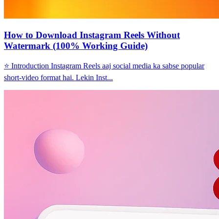
How to Download Instagram Reels Without
Watermark (100% Working Guide)
⭐ Introduction Instagram Reels aaj social media ka sabse popular
short-video format hai. Lekin Inst...