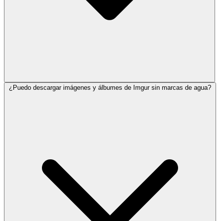
¿Puedo descargar imágenes y álbumes de Imgur sin marcas de agua?