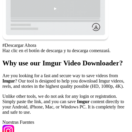
#Descargar Ahora
Haz clic en el botón de descarga y tu descarga comenzará.
Why use our Imgur Video Downloader?
Are you looking for a fast and secure way to save videos from
Imgur
? Our tool is designed to help you download Imgur videos,
reels, and stories in the highest quality possible (HD, 1080p, 4K).
Unlike other tools, we do not ask for any login or registration.
Simply paste the link, and you can save
Imgur
content directly to
your Android, iPhone, Mac, or Windows PC. It is completely free
and safe to use.
Nuestras Fuentes