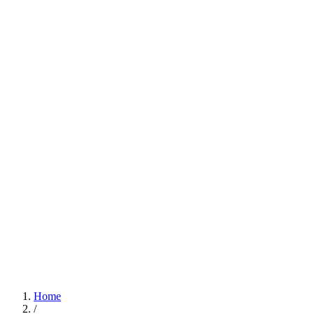
Home
/