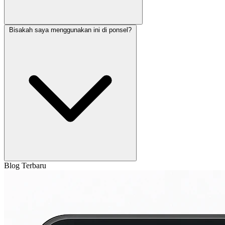
Bisakah saya menggunakan ini di ponsel?
Blog Terbaru