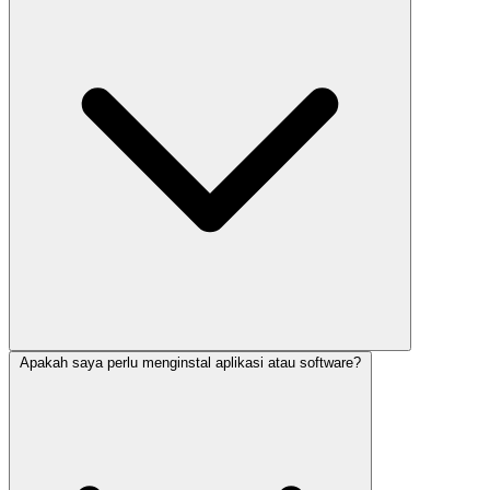
Apakah saya perlu menginstal aplikasi atau software?