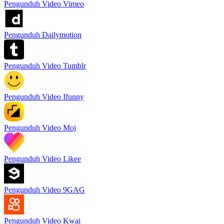
Pengunduh Video Vimeo
Pengunduh Dailymotion
Pengunduh Video Tumblr
Pengunduh Video Ifunny
Pengunduh Video Moj
Pengunduh Video Likee
Pengunduh Video 9GAG
Pengunduh Video Kwai