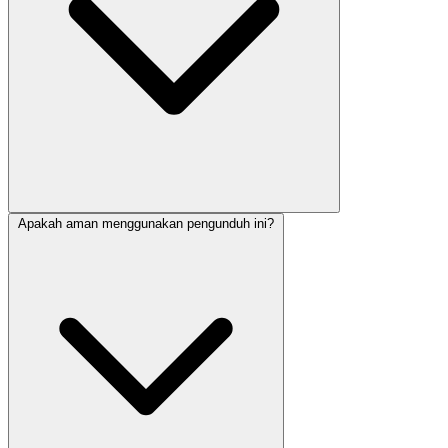
Apakah aman menggunakan pengunduh ini?