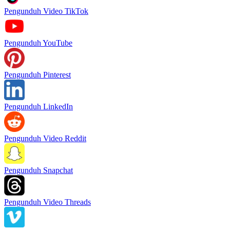
Pengunduh Video TikTok
Pengunduh YouTube
Pengunduh Pinterest
Pengunduh LinkedIn
Pengunduh Video Reddit
Pengunduh Snapchat
Pengunduh Video Threads