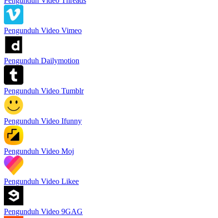
Pengunduh Video Threads
Pengunduh Video Vimeo
Pengunduh Dailymotion
Pengunduh Video Tumblr
Pengunduh Video Ifunny
Pengunduh Video Moj
Pengunduh Video Likee
Pengunduh Video 9GAG