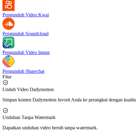
Pengunduh Video Kwai
Pengunduh Soundcloud
Pengunduh Video Imgur
Pengunduh Sharechat
Fitur
Unduh Video Dailymotion
Simpan konten Dailymotion favorit Anda ke perangkat dengan kualitas
Unduhan Tanpa Watermark
Dapatkan unduhan video bersih tanpa watermark.