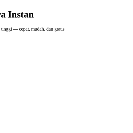
a Instan
tinggi — cepat, mudah, dan gratis.