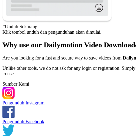
#Unduh Sekarang
Klik tombol unduh dan pengunduhan akan dimulai.
Why use our Dailymotion Video Download
Are you looking for a fast and secure way to save videos from
Daily
Unlike other tools, we do not ask for any login or registration. Simpl
to use.
Sumber Kami
Pengunduh Instagram
Pengunduh Facebook