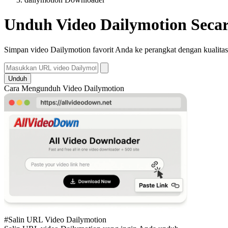
Unduh Video Dailymotion Secar
Simpan video Dailymotion favorit Anda ke perangkat dengan kualitas 
Unduh
Cara Mengunduh Video Dailymotion
#Salin URL Video Dailymotion