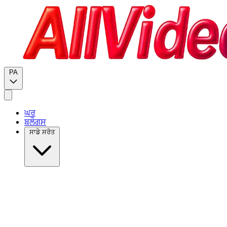
PA
ਘਰ
ਬਲੌਗਸ
ਸਾਡੇ ਸਰੋਤ