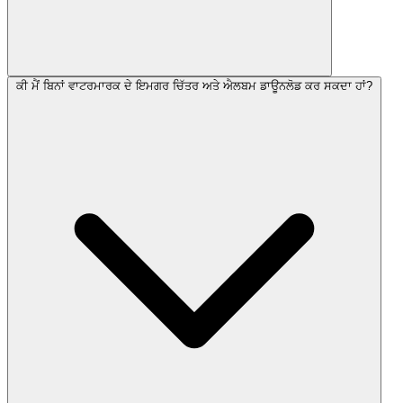
ਕੀ ਮੈਂ ਬਿਨਾਂ ਵਾਟਰਮਾਰਕ ਦੇ ਇਮਗਰ ਚਿੱਤਰ ਅਤੇ ਐਲਬਮ ਡਾਊਨਲੋਡ ਕਰ ਸਕਦਾ ਹਾਂ?