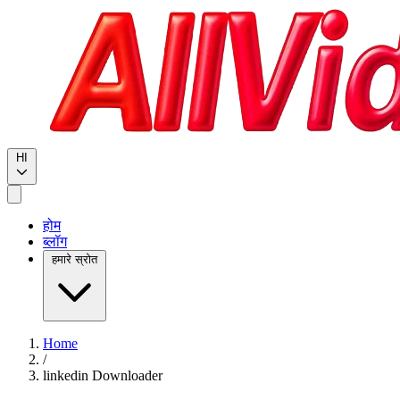
HI
होम
ब्लॉग
हमारे स्रोत
Home
/
linkedin Downloader