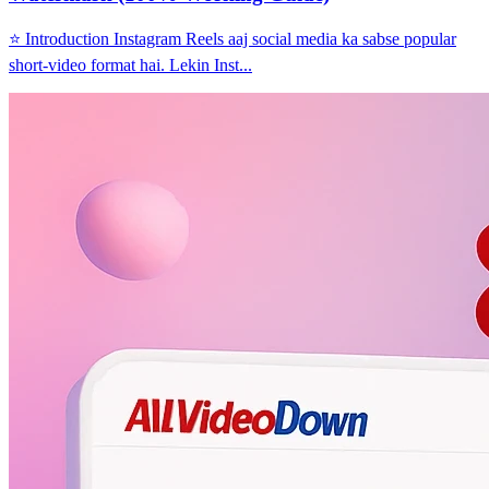
⭐ Introduction Instagram Reels aaj social media ka sabse popular
short-video format hai. Lekin Inst...