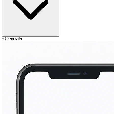
नवीनतम ब्लॉग