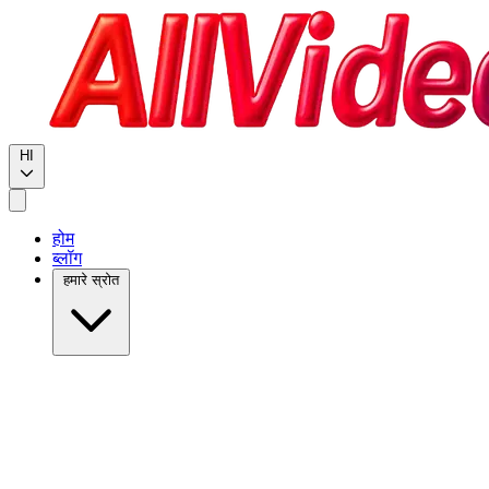
HI
होम
ब्लॉग
हमारे स्रोत