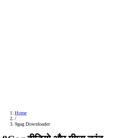
Home
/
9gag Downloader