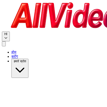
HI
होम
ब्लॉग
हमारे स्रोत