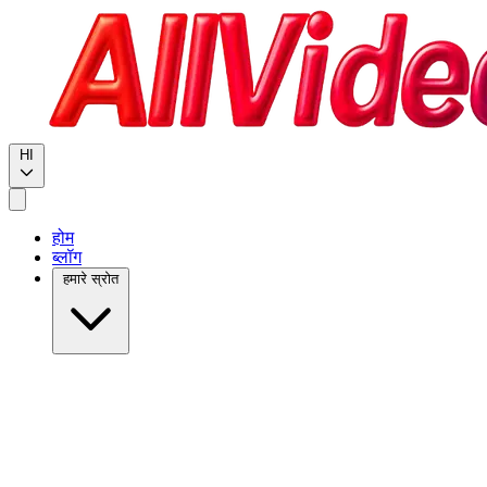
HI
होम
ब्लॉग
हमारे स्रोत