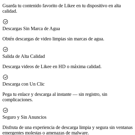
Guarda tu contenido favorito de Likee en tu dispositivo en alta
calidad.
Descargas Sin Marca de Agua
Obtén descargas de video limpias sin marcas de agua.
Salida de Alta Calidad
Descarga videos de Likee en HD o máxima calidad.
Descarga con Un Clic
Pega tu enlace y descarga al instante — sin registro, sin
complicaciones.
Seguro y Sin Anuncios
Disfruta de una experiencia de descarga limpia y segura sin ventanas
emergentes molestas o amenazas de malware.