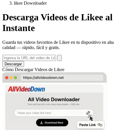
likee Downloader
Descarga Videos de Likee al
Instante
Guarda tus videos favoritos de Likee en tu dispositivo en alta
calidad — rápido, fácil y gratis.
Descargar
Cómo Descargar Videos de Likee