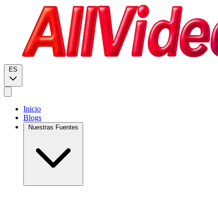
ES
Inicio
Blogs
Nuestras Fuentes