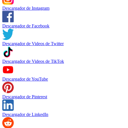
Descargador de Instagram
Descargador de Facebook
Descargador de Videos de Twitter
Descargador de Videos de TikTok
Descargador de YouTube
Descargador de Pinterest
Descargador de LinkedIn