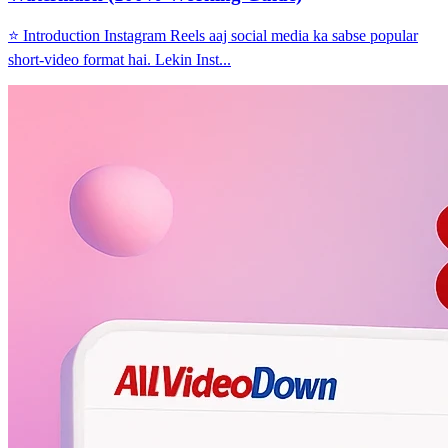
⭐ Introduction Instagram Reels aaj social media ka sabse popular
short-video format hai. Lekin Inst...