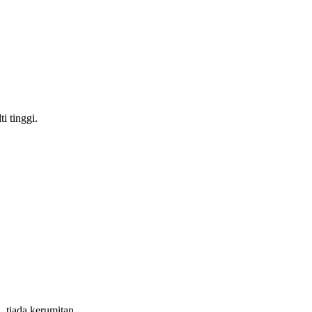
i tinggi.
 tiada kerumitan.