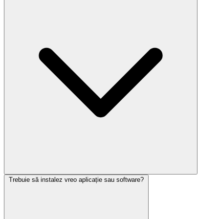
Trebuie să instalez vreo aplicație sau software?