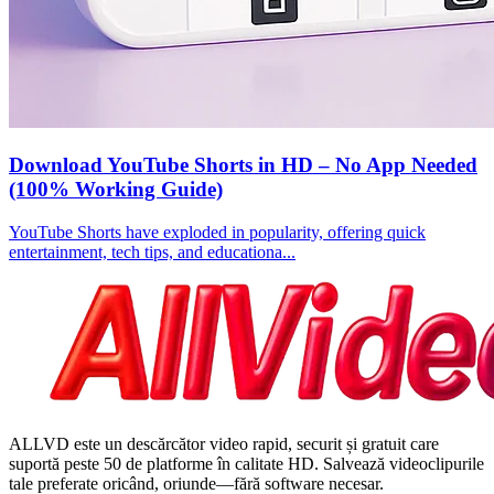
Download YouTube Shorts in HD – No App Needed
(100% Working Guide)
YouTube Shorts have exploded in popularity, offering quick
entertainment, tech tips, and educationa...
ALLVD este un descărcător video rapid, securit și gratuit care
suportă peste 50 de platforme în calitate HD. Salvează videoclipurile
tale preferate oricând, oriunde—fără software necesar.