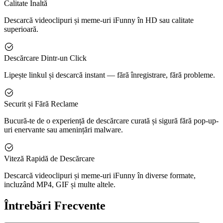
Calitate Înaltă
Descarcă videoclipuri și meme-uri iFunny în HD sau calitate
superioară.
Descărcare Dintr-un Click
Lipește linkul și descarcă instant — fără înregistrare, fără probleme.
Securit și Fără Reclame
Bucură-te de o experiență de descărcare curată și sigură fără pop-up-
uri enervante sau amenințări malware.
Viteză Rapidă de Descărcare
Descarcă videoclipuri și meme-uri iFunny în diverse formate,
incluzând MP4, GIF și multe altele.
Întrebări Frecvente