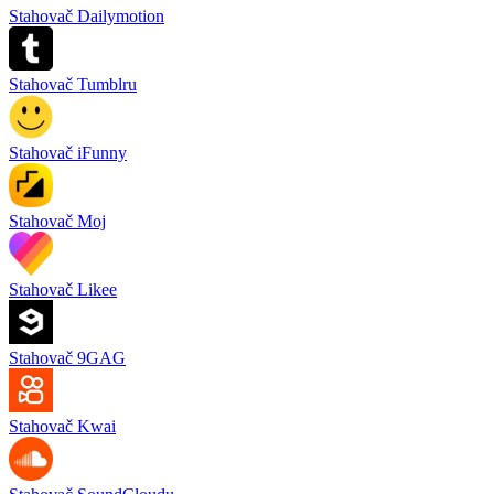
Stahovač Dailymotion
Stahovač Tumblru
Stahovač iFunny
Stahovač Moj
Stahovač Likee
Stahovač 9GAG
Stahovač Kwai